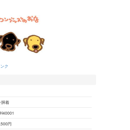
リンク
★胴着
H40001
,500円